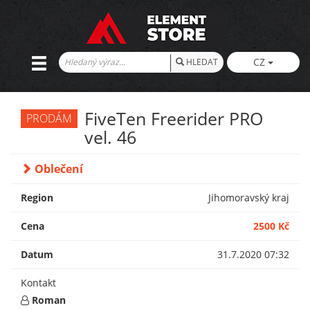
CZ
HLEDAT
FiveTen Freerider PRO
PRODÁM
vel. 46
Oblečení
Region
Jihomoravský kraj
Cena
2500 Kč
Datum
31.7.2020 07:32
Kontakt
Roman