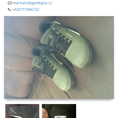
machain@gymkyjov.cz
+420777066722