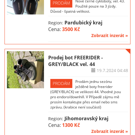
Nové černé cykloboty, vel. 43.
PRODÁM
Použité pouze na 3 jízdy.
Důvod - špatná velikost.
Pardubický kraj
Region:
Cena:
3500 Kč
Zobrazit inzerát »
Prodej bot FREERIDER -
GREY/BLACK vel. 44
19.7.2024
04:48
Prodám jednu sezónu
PRODÁM
ježděné boty freerider
(GREY/BLACK) ve velikosti 44. Vhodné jsou
pro endoro/downhill. V Případě zájmu mě
prosím kontaktujte přes email nebo sms
zprávu. (krabice není součástí)
Jihomoravský kraj
Region:
Cena:
1300 Kč
Zobrazit inzerát »