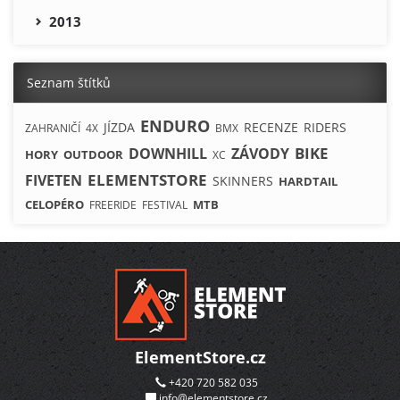
2013
Seznam štítků
ENDURO
JÍZDA
RECENZE
RIDERS
ZAHRANIČÍ
4X
BMX
BIKE
DOWNHILL
ZÁVODY
HORY
OUTDOOR
XC
ELEMENTSTORE
FIVETEN
SKINNERS
HARDTAIL
CELOPÉRO
MTB
FREERIDE
FESTIVAL
ElementStore.cz
+420 720 582 035
info@elementstore.cz