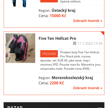
špatná velikost.
Ústecký kraj
Region:
Cena:
15000 Kč
Zobrazit inzerát »
Five Ten Hellcat Pro
11.7.2022
13:34
Prodam boty Five Ten Hellcat
PRODÁM
Pro Shock pink, ruzove,
damske, vel. EUR 39, jako nove, maji i
moznost SPD. Pouzite max 6x. Manzelce jsou
od pocatku male. Puvodni cena 4500,-
Moravskoslezský kraj
Region:
Cena:
2200 Kč
Zobrazit inzerát »
BAZAR