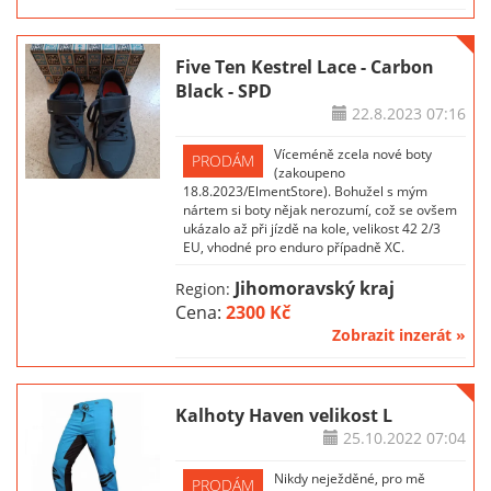
Five Ten Kestrel Lace - Carbon
Black - SPD
22.8.2023
07:16
Víceméně zcela nové boty
PRODÁM
(zakoupeno
18.8.2023/ElmentStore). Bohužel s mým
nártem si boty nějak nerozumí, což se ovšem
ukázalo až při jízdě na kole, velikost 42 2/3
EU, vhodné pro enduro případně XC.
Jihomoravský kraj
Region:
Cena:
2300 Kč
Zobrazit inzerát »
Kalhoty Haven velikost L
25.10.2022
07:04
Nikdy neježděné, pro mě
PRODÁM