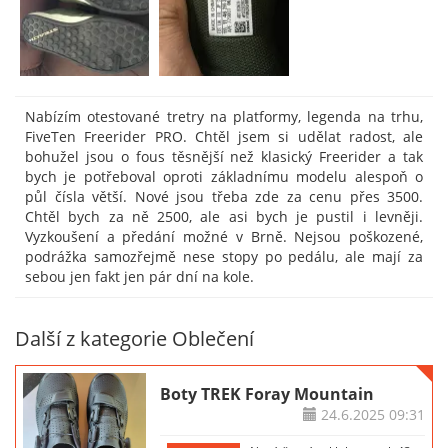
Nabízím otestované tretry na platformy, legenda na trhu,
FiveTen Freerider PRO. Chtěl jsem si udělat radost, ale
bohužel jsou o fous těsnější než klasický Freerider a tak
bych je potřeboval oproti základnímu modelu alespoň o
půl čísla větší. Nové jsou třeba zde za cenu přes 3500.
Chtěl bych za ně 2500, ale asi bych je pustil i levněji.
Vyzkoušení a předání možné v Brně. Nejsou poškozené,
podrážka samozřejmě nese stopy po pedálu, ale mají za
sebou jen fakt jen pár dní na kole.
Další z kategorie Oblečení
Boty TREK Foray Mountain
24.6.2025
09:31