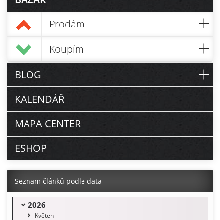
Prodám
Koupím
BLOG
KALENDÁŘ
MAPA CENTER
ESHOP
Seznam článků podle data
2026
Květen