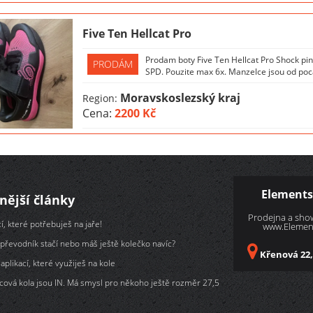
Five Ten Hellcat Pro
Prodam boty Five Ten Hellcat Pro Shock pin
PRODÁM
SPD. Pouzite max 6x. Manzelce jsou od poc
Moravskoslezský kraj
Region:
Cena:
2200 Kč
Elements
nější články
Prodejna a sh
í, které potřebuješ na jaře!
www.Element
převodník stačí nebo máš ještě kolečko navíc?
Křenová 22,
aplikací, které využiješ na kole
cová kola jsou IN. Má smysl pro někoho ještě rozměr 27,5