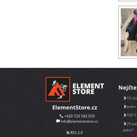
Nejčte
10 věc
ElementStore.cz
Jeden 
TOP 5 
+420 720 582 035
info@elementstore.cz
29 pal
palce?
RSS 2.0