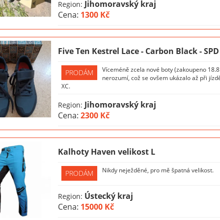
Jihomoravský kraj
Region:
Cena:
1300 Kč
Five Ten Kestrel Lace - Carbon Black - SPD
Víceméně zcela nové boty (zakoupeno 18.8
PRODÁM
nerozumí, což se ovšem ukázalo až při jízd
XC.
Jihomoravský kraj
Region:
Cena:
2300 Kč
Kalhoty Haven velikost L
Nikdy neježděné, pro mě špatná velikost.
PRODÁM
Ústecký kraj
Region:
Cena:
15000 Kč