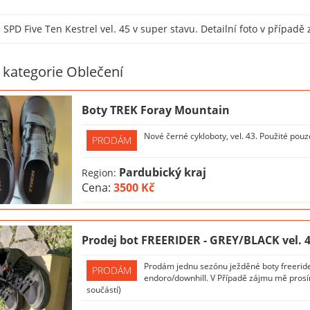
SPD Five Ten Kestrel vel. 45 v super stavu. Detailní foto v případě
z kategorie Oblečení
Boty TREK Foray Mountain
Nové černé cykloboty, vel. 43. Použité pouze
PRODÁM
Pardubický kraj
Region:
Cena:
3500 Kč
Prodej bot FREERIDER - GREY/BLACK vel. 
Prodám jednu sezónu ježděné boty freeride
PRODÁM
endoro/downhill. V Případě zájmu mě prosí
součástí)