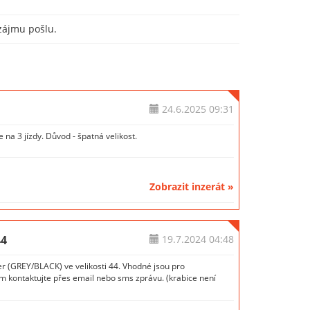
 zájmu pošlu.
24.6.2025
09:31
 na 3 jízdy. Důvod - špatná velikost.
Zobrazit inzerát »
44
19.7.2024
04:48
r (GREY/BLACK) ve velikosti 44. Vhodné jsou pro
m kontaktujte přes email nebo sms zprávu. (krabice není