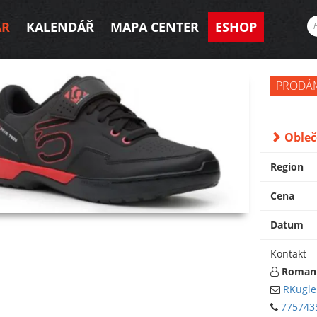
AR
KALENDÁŘ
MAPA CENTER
ESHOP
PRODÁ
Obleč
Region
Cena
Datum
Kontakt
Roman 
RKugle
775743