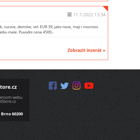
11.7.2022
13:34
k, ruzove, damske, vel. EUR 39, jako nove, maji i moznost
atku male. Puvodni cena 4500,-
Zobrazit inzerát »
tore.cz
owroom webu
Store.cz
 Brno 60200