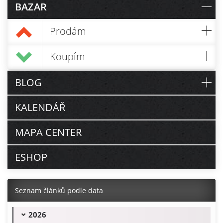
BAZAR
Prodám
Koupím
BLOG
KALENDÁŘ
MAPA CENTER
ESHOP
Seznam článků podle data
2026