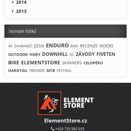
2014
2013
Seznam štítků
ENDURO
JÍZDA
RECENZE
RIDERS
4X
ZAHRANIČÍ
BMX
DOWNHILL
ZÁVODY
FIVETEN
OUTDOOR
HORY
XC
BIKE
ELEMENTSTORE
SKINNERS
CELOPÉRO
HARDTAIL
MTB
FREERIDE
FESTIVAL
ElementStore.cz
+420 720 582 035