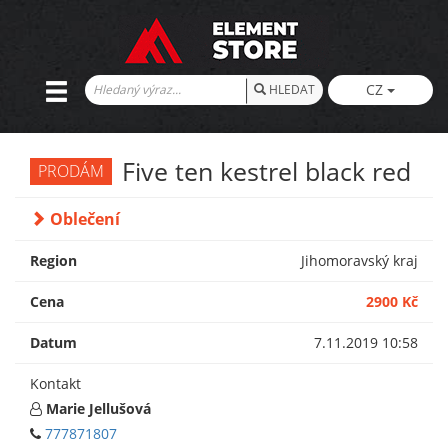
CZ
HLEDAT
Five ten kestrel black red
PRODÁM
Oblečení
Region
Jihomoravský kraj
Cena
2900 Kč
Datum
7.11.2019 10:58
Kontakt
Marie Jellušová
777871807