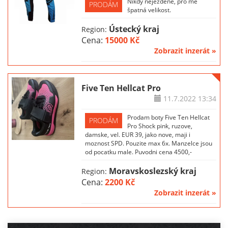
Nikdy neježděné, pro mě
PRODÁM
špatná velikost.
Ústecký kraj
Region:
Cena:
15000 Kč
Zobrazit inzerát »
Five Ten Hellcat Pro
11.7.2022
13:34
Prodam boty Five Ten Hellcat
PRODÁM
Pro Shock pink, ruzove,
damske, vel. EUR 39, jako nove, maji i
moznost SPD. Pouzite max 6x. Manzelce jsou
od pocatku male. Puvodni cena 4500,-
Moravskoslezský kraj
Region:
Cena:
2200 Kč
Zobrazit inzerát »