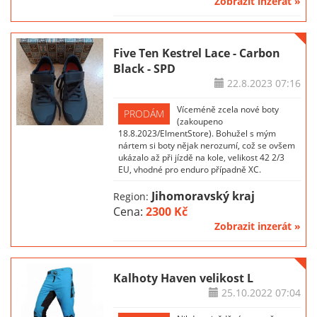
Zobrazit inzerát »
Five Ten Kestrel Lace - Carbon
Black - SPD
22.8.2023
07:16
Víceméně zcela nové boty
PRODÁM
(zakoupeno
18.8.2023/ElmentStore). Bohužel s mým
nártem si boty nějak nerozumí, což se ovšem
ukázalo až při jízdě na kole, velikost 42 2/3
EU, vhodné pro enduro případně XC.
Jihomoravský kraj
Region:
Cena:
2300 Kč
Zobrazit inzerát »
Kalhoty Haven velikost L
25.10.2022
07:04