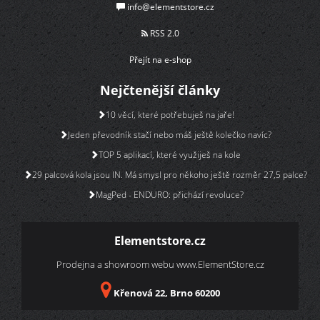
info@elementstore.cz
RSS 2.0
Přejít na e-shop
Nejčtenější články
10 věcí, které potřebuješ na jaře!
Jeden převodník stačí nebo máš ještě kolečko navíc?
TOP 5 aplikací, které využiješ na kole
29 palcová kola jsou IN. Má smysl pro někoho ještě rozměr 27,5 palce?
MagPed - ENDURO: přichází revoluce?
Elementstore.cz
Prodejna a showroom webu
www.ElementStore.cz
Křenová 22, Brno 60200