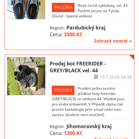
Nové černé cykloboty, vel. 43.
PRODÁM
Použité pouze na 3 jízdy.
Důvod - špatná velikost.
Pardubický kraj
Region:
Cena:
3500 Kč
Zobrazit inzerát »
Prodej bot FREERIDER -
GREY/BLACK vel. 44
19.7.2024
04:48
Prodám jednu sezónu
PRODÁM
ježděné boty freerider
(GREY/BLACK) ve velikosti 44. Vhodné jsou
pro endoro/downhill. V Případě zájmu mě
prosím kontaktujte přes email nebo sms
zprávu. (krabice není součástí)
Jihomoravský kraj
Region:
Cena:
1300 Kč