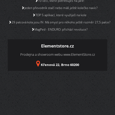
10 věcí, které potřebuješ na jaře!
Jeden převodník stačí nebo máš ještě kolečko navíc?
TOP 5 aplikací, které využiješ na kole
29 palcová kola jsou IN. Má smysl pro někoho ještě rozměr 27,5 palce?
MagPed - ENDURO: přichází revoluce?
Elementstore.cz
Prodejna a showroom webu
www.ElementStore.cz
Křenová 22, Brno 60200