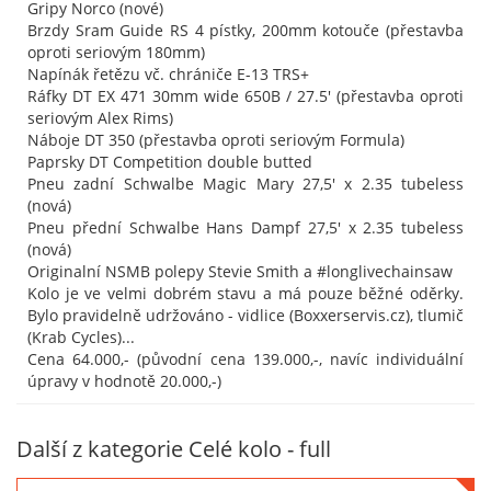
Gripy Norco (nové)
Brzdy Sram Guide RS 4 pístky, 200mm kotouče (přestavba
oproti seriovým 180mm)
Napínák řetězu vč. chrániče E-13 TRS+
Ráfky DT EX 471 30mm wide 650B / 27.5' (přestavba oproti
seriovým Alex Rims)
Náboje DT 350 (přestavba oproti seriovým Formula)
Paprsky DT Competition double butted
Pneu zadní Schwalbe Magic Mary 27,5' x 2.35 tubeless
(nová)
Pneu přední Schwalbe Hans Dampf 27,5' x 2.35 tubeless
(nová)
Originalní NSMB polepy Stevie Smith a #longlivechainsaw
Kolo je ve velmi dobrém stavu a má pouze běžné oděrky.
Bylo pravidelně udržováno - vidlice (Boxxerservis.cz), tlumič
(Krab Cycles)...
Cena 64.000,- (původní cena 139.000,-, navíc individuální
úpravy v hodnotě 20.000,-)
Další z kategorie Celé kolo - full