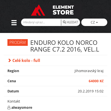
CZ
HLEDAT
ENDURO KOLO NORCO
PRODÁM
RANGE C7.2 2016, VEL.L
Celé kolo - full
Region
Jihomoravský kraj
Cena
64000 Kč
Datum
20.2.2019 15:02
Kontakt
alwaysmore