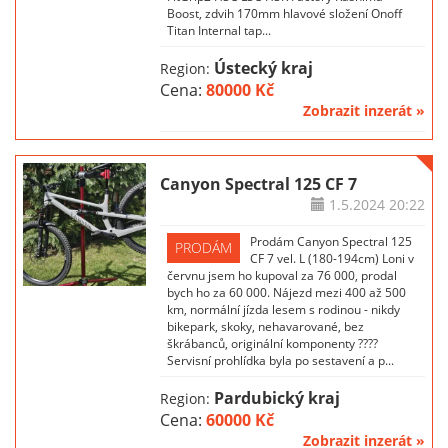
Boost, zdvih 170mm hlavové složení Onoff
Titan Internal tap...
Ústecký kraj
Region:
Cena:
80000 Kč
Zobrazit inzerát »
Canyon Spectral 125 CF 7
1.5.2024
20:22
Prodám Canyon Spectral 125
PRODÁM
CF 7 vel. L (180-194cm) Loni v
červnu jsem ho kupoval za 76 000, prodal
bych ho za 60 000. Nájezd mezi 400 až 500
km, normální jízda lesem s rodinou - nikdy
bikepark, skoky, nehavarované, bez
škrábanců, originální komponenty ????
Servisní prohlídka byla po sestavení a p...
Pardubický kraj
Region:
Cena:
60000 Kč
Zobrazit inzerát »