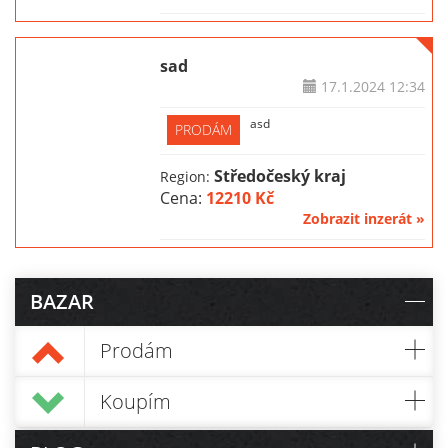
sad
17.1.2024
12:34
asd
PRODÁM
Středočeský kraj
Region:
Cena:
12210 Kč
Zobrazit inzerát »
BAZAR
Prodám
Koupím