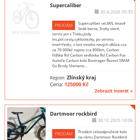
Supercaliber
30.4.2026
05:35
Supercaliber vel.M/L tmavě
PRODÁM
šedá barva, 3roky staré,
servis jen v Treku,jízdy
les,pol.cesty,cyklostezky, po servisu
tmel+řetěz, v loni mnoho nových dílůza cca
za 70 000kč najeto cca 800km, Carbon
řídítka Rsl Carbon sedlovka Rsl Carbon Fox
tlumiče Carbon kola Bontrager Řazení SRAM
Gx Brzdy Shimano...
Zlínský kraj
Region:
Cena:
125000 Kč
Zobrazit inzerát »
Dartmoor rockbird
30.12.2025
10:06
Prodám celoodpružené kolo
PRODÁM
na rámu Dartmoor Rockbird