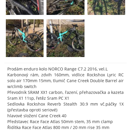
Prodám enduro kolo NORCO Range C7.2 2016, vel.L
Karbonový rám, zdvih 160mm, vidlice Rockshox Lyric RC
solo air 170mm 15mm, tlumič Cane Creek Double Barrel air
w/climb switch
Převodník SRAM XX1 carbon, řazení, přehazovačka a kazeta
Sram X1 11sp, řetěz Sram PC X1
Sedlovka Rockshox Reverb Stealth 30.9 mm vč.páčky 1X
(přestavba oproti seriové)
hlavové složení Cane Creek 40
Představec Race Face Atlas 50mm stem, 35 mm clamp
Řidítka Race Face Atlas 800 mm / 20 mm rise 35 mm