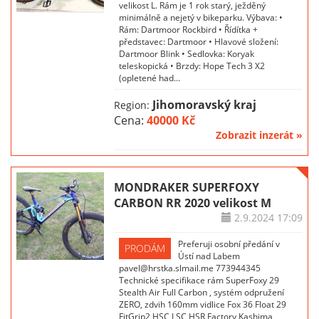
velikost L. Rám je 1 rok starý, ježděný
minimálně a nejetý v bikeparku. Výbava: •
Rám: Dartmoor Rockbird • Řídítka +
představec: Dartmoor • Hlavové složení:
Dartmoor Blink • Sedlovka: Koryak
teleskopická • Brzdy: Hope Tech 3 X2
(opletené had...
Jihomoravský kraj
Region:
Cena:
40000 Kč
Zobrazit inzerát »
MONDRAKER SUPERFOXY
CARBON RR 2020 velikost M
2.9.2024
17:09
Preferuji osobní předání v
PRODÁM
Ústí nad Labem
pavel@hrstka.slmail.me 773944345
Technické specifikace rám SuperFoxy 29
Stealth Air Full Carbon , systém odpružení
ZERO, zdvih 160mm vidlice Fox 36 Float 29
FitGrip2 HSC LSC HSR Factory Kashima