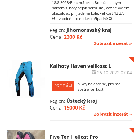
18.8.2023/ElmentStore). Bohužel s mým
nártem si boty nějak nerozumí, což se ovšem
ukázalo až při jízdě na kole, velikost 42 2/3
EU, vhodné pro enduro případně XC.
Jihomoravský kraj
Region:
Cena:
2300 Kč
Zobrazit inzerát »
Kalhoty Haven velikost L
25.10.2022
07:04
Nikdy neježděné, pro mě
PRODÁM
špatná velikost.
Ústecký kraj
Region:
Cena:
15000 Kč
Zobrazit inzerát »
Five Ten Hellcat Pro