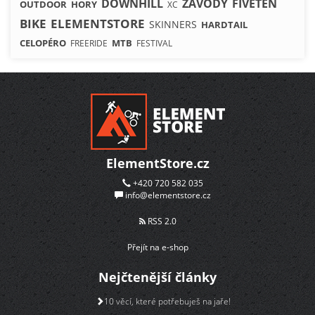
DOWNHILL
ZÁVODY
FIVETEN
OUTDOOR
HORY
XC
BIKE
ELEMENTSTORE
SKINNERS
HARDTAIL
CELOPÉRO
MTB
FREERIDE
FESTIVAL
ElementStore.cz
+420 720 582 035
info@elementstore.cz
RSS 2.0
Přejít na e-shop
Nejčtenější články
10 věcí, které potřebuješ na jaře!