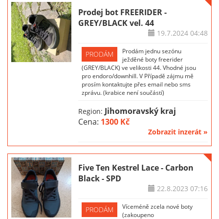
Prodej bot FREERIDER -
GREY/BLACK vel. 44
19.7.2024
04:48
Prodám jednu sezónu
PRODÁM
ježděné boty freerider
(GREY/BLACK) ve velikosti 44. Vhodné jsou
pro endoro/downhill. V Případě zájmu mě
prosím kontaktujte přes email nebo sms
zprávu. (krabice není součástí)
Jihomoravský kraj
Region:
Cena:
1300 Kč
Zobrazit inzerát »
Five Ten Kestrel Lace - Carbon
Black - SPD
22.8.2023
07:16
Víceméně zcela nové boty
PRODÁM
(zakoupeno