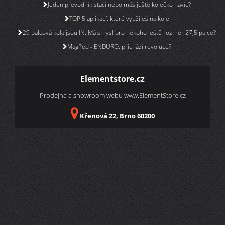
Jeden převodník stačí nebo máš ještě kolečko navíc?
TOP 5 aplikací, které využiješ na kole
29 palcová kola jsou IN. Má smysl pro někoho ještě rozměr 27,5 palce?
MagPed - ENDURO: přichází revoluce?
Elementstore.cz
Prodejna a showroom webu
www.ElementStore.cz
Křenová 22, Brno 60200