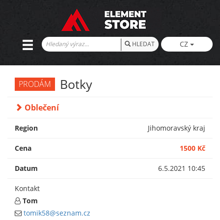
CZ
HLEDAT
Botky
PRODÁM
Oblečení
Region
Jihomoravský kraj
Cena
1500 Kč
Datum
6.5.2021 10:45
Kontakt
Tom
tomik58@seznam.cz