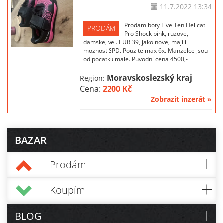
11.7.2022
13:34
Prodam boty Five Ten Hellcat
PRODÁM
Pro Shock pink, ruzove,
damske, vel. EUR 39, jako nove, maji i
moznost SPD. Pouzite max 6x. Manzelce jsou
od pocatku male. Puvodni cena 4500,-
Moravskoslezský kraj
Region:
Cena:
2200 Kč
Zobrazit inzerát »
BAZAR
Prodám
Koupím
BLOG