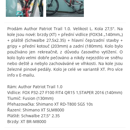
Prodám Author Patriot Trail 1.0. Velikost L. Kola 27,5". Na
kole jsou nové: brzdy (XT) + přední vidlice (FOX34 ,,140mm,,)
+ pláště (Schwalbe 27,5x2.35) + hlavní čep/zadní stavby +
gripy + přední kotouč (203mm) a zadní (180mm). Kolo bylo
používáno jen rekreačně, z důvodu časového vytížení. O
kolo bylo velmi dobře pečováno a nikdy nejezdilo ve sněhu
nebo deště a nebylo zachováváné ve vlhkosti. Na kole jsou
železné pinové pedály. Kolo je celé ve variantě XT. Pro více
info v E-mailu.
Rám: Author Patriot Trail 1.0
Vidlice: FOX P32-27 F100 FIT4 QR15 1,5TAPER 2016 (140mm)
Tlumič: Fusion (130mm)
Přehazovačka: Shimano XT RD-T800 SGS 10s
Řazení: Shimano XT SLM8000
Pláště: Schwalbe 27,5" 2.35
Brzdy: XT BR-M8000