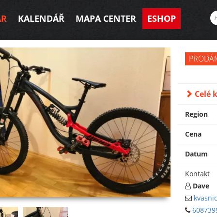
AR
KALENDÁŘ
MAPA CENTER
ESHOP
PRODÁ
Celé k
Region
Cena
Datum
Kontakt
Dave
kvasni
608739