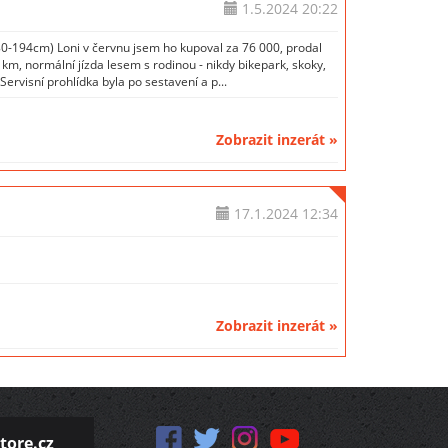
1.5.2024
20:22
80-194cm) Loni v červnu jsem ho kupoval za 76 000, prodal
km, normální jízda lesem s rodinou - nikdy bikepark, skoky,
rvisní prohlídka byla po sestavení a p...
Zobrazit inzerát »
17.1.2024
12:34
Zobrazit inzerát »
tore.cz