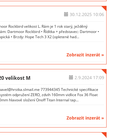
30.12.2025
10:06
r Rockbird velikost L. Rám je 1 rok starý, ježděný
Rám: Dartmoor Rockbird • Řídítka + představec: Dartmoor •
opická • Brzdy: Hope Tech 3 X2 (opletené had...
Zobrazit inzerát »
 velikost M
2.9.2024
17:09
 pavel@hrstka.slmail.me 773944345 Technické specifikace
 systém odpružení ZERO, zdvih 160mm vidlice Fox 36 Float
m hlavové složení Onoff Titan Internal tap...
Zobrazit inzerát »