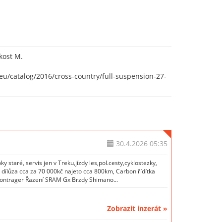
kost M.
eu/catalog/2016/cross-country/full-suspension-27-
30.4.2026
05:35
 staré, servis jen v Treku,jízdy les,pol.cesty,cyklostezky,
 dílůza cca za 70 000kč najeto cca 800km, Carbon řídítka
Bontrager Řazení SRAM Gx Brzdy Shimano...
Zobrazit inzerát »