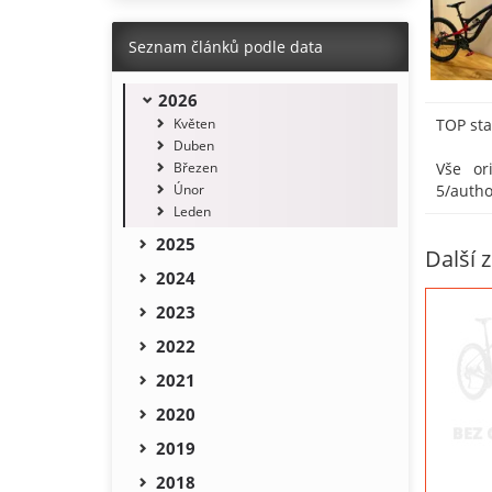
Seznam článků podle data
2026
TOP sta
Květen
Duben
Vše ori
Březen
5/autho
Únor
Leden
2025
Další z
2024
2023
2022
2021
2020
2019
2018