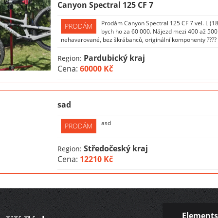
Canyon Spectral 125 CF 7
Prodám Canyon Spectral 125 CF 7 vel. L (1
PRODÁM
bych ho za 60 000. Nájezd mezi 400 až 500 
nehavarované, bez škrábanců, originální komponenty ???? Se
Pardubický kraj
Region:
Cena:
60000 Kč
sad
asd
PRODÁM
Středočeský kraj
Region:
Cena:
12210 Kč
Elements