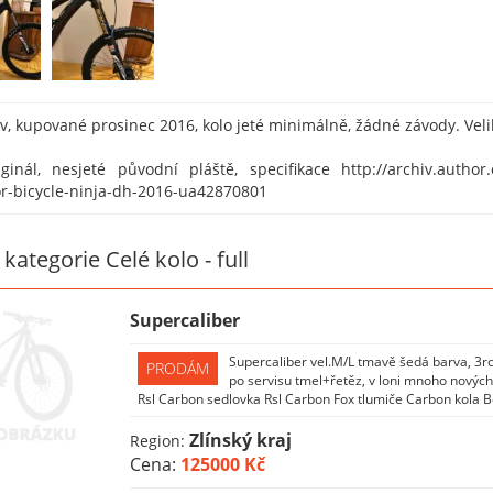
v, kupované prosinec 2016, kolo jeté minimálně, žádné závody. Veli
ginál, nesjeté původní pláště, specifikace http://archiv.author.
r-bicycle-ninja-dh-2016-ua42870801
 kategorie Celé kolo - full
Supercaliber
Supercaliber vel.M/L tmavě šedá barva, 3roky
PRODÁM
po servisu tmel+řetěz, v loni mnoho nových
Rsl Carbon sedlovka Rsl Carbon Fox tlumiče Carbon kola 
Zlínský kraj
Region:
Cena:
125000 Kč