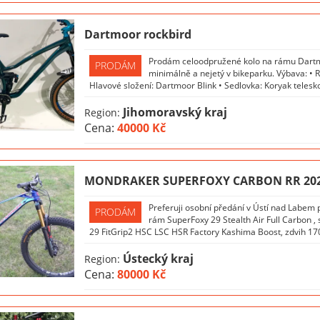
Dartmoor rockbird
Prodám celoodpružené kolo na rámu Dartmoo
PRODÁM
minimálně a nejetý v bikeparku. Výbava: • 
Hlavové složení: Dartmoor Blink • Sedlovka: Koryak telesk
Jihomoravský kraj
Region:
Cena:
40000 Kč
MONDRAKER SUPERFOXY CARBON RR 2020
Preferuji osobní předání v Ústí nad Labem
PRODÁM
rám SuperFoxy 29 Stealth Air Full Carbon ,
29 FitGrip2 HSC LSC HSR Factory Kashima Boost, zdvih 170m
Ústecký kraj
Region:
Cena:
80000 Kč