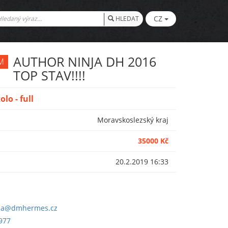
CZ
HLEDAT
AUTHOR NINJA DH 2016
M
TOP STAV!!!!
olo - full
Moravskoslezský kraj
35000 Kč
20.2.2019 16:33
ca@dmhermes.cz
977