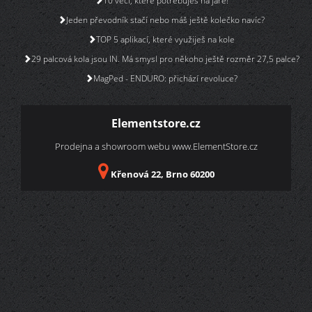
10 věcí, které potřebuješ na jaře!
Jeden převodník stačí nebo máš ještě kolečko navíc?
TOP 5 aplikací, které využiješ na kole
29 palcová kola jsou IN. Má smysl pro někoho ještě rozměr 27,5 palce?
MagPed - ENDURO: přichází revoluce?
Elementstore.cz
Prodejna a showroom webu
www.ElementStore.cz
Křenová 22, Brno 60200