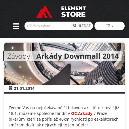
CZ
HLEDAT
Závody -
Arkády Downmall 2014
21.01.2014
Zveme Vás na nejočekávanější bikovou akci této zimy!!! Již
18.1. můžeme společně fandit v
OC Arkády
v Praze
bikerům, kteří se pořítí až 40km rychlostí po eskalátorech
směrem dolů jak nejrychleji to jen půjde!