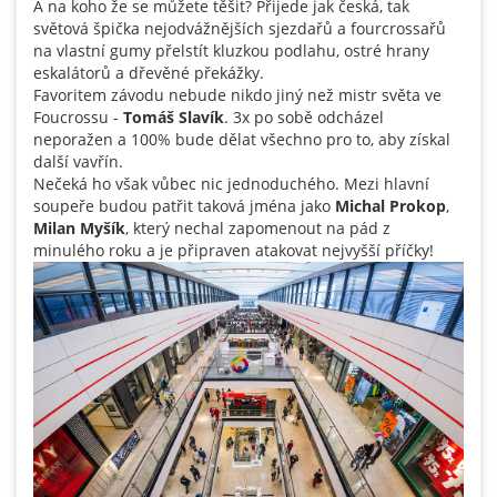
A na koho že se můžete těšit? Přijede jak česká, tak
světová špička nejodvážnějších sjezdařů a fourcrossařů
na vlastní gumy přelstít kluzkou podlahu, ostré hrany
eskalátorů a dřevěné překážky.
Favoritem závodu nebude nikdo jiný než mistr světa ve
Foucrossu -
Tomáš Slavík
. 3x po sobě odcházel
neporažen a 100% bude dělat všechno pro to, aby získal
další vavřín.
Nečeká ho však vůbec nic jednoduchého. Mezi hlavní
soupeře budou patřit taková jména jako
Michal Prokop
,
Milan Myšík
, který nechal zapomenout na pád z
minulého roku a je připraven atakovat nejvyšší příčky!