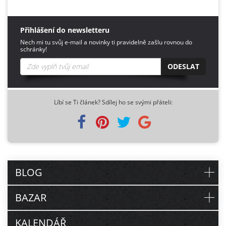
Přihlášení do newsletteru
Nech mi tu svůj e-mail a novinky ti pravidelně zašlu rovnou do
schránky!
ODESLAT
Líbí se Ti článek? Sdílej ho se svými přáteli:
BLOG
BAZAR
KALENDÁŘ