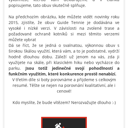
popisujeme, tato obuv skutečně splňuje.
Na předchozím obrázku, kde můžete vidět novinky roku
2015, zjistíte, že obuv Guide Tennie je dodávána ve
vysoké i nízké verzi. V závislosti na zvolené trase a
požadované ochraně kotníků si mezi těmito verzemi
můžete vybrat
Dá se říct, že se jedná o svalnatou, výkonnou obuv s
širokou škálou využití, která vám, a to je podstatné, vydrží
hodně dlouhou dobu. Záleží už jenom na vás, zda ji
využijete na skále, při klasickém hiku nebo vycházce do
parku.
Jsou totiž jedinečné svojí pohodlností a
funkčním využitím, které konkurence prostě nenabízí.
V třetím díle si boty porovnáme a přijdeme s celkovým
resumé. Těšte se nejen na porovnání kvalitativní, ale i
cenové!
Kdo myslíte, že bude vítězem? Nerozvažujte dlouho :-)