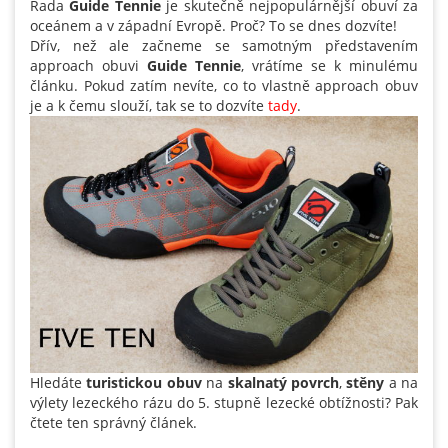
Řada
Guide Tennie
je skutečně nejpopulárnější obuví za
oceánem a v západní Evropě. Proč? To se dnes dozvíte!
Dřív, než ale začneme se samotným představením
approach obuvi
Guide Tennie
, vrátíme se k minulému
článku. Pokud zatím nevíte, co to vlastně approach obuv
je a k čemu slouží, tak se to dozvíte
tady
.
Hledáte
turistickou obuv
na
skalnatý povrch
,
stěny
a na
výlety lezeckého rázu do 5. stupně lezecké obtížnosti? Pak
čtete ten správný článek.