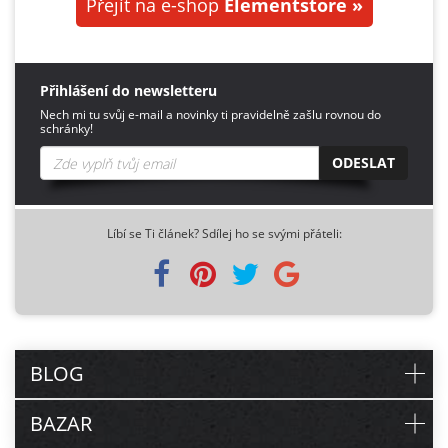
Přejít na e-shop
Elementstore »
Přihlášení do newsletteru
Nech mi tu svůj e-mail a novinky ti pravidelně zašlu rovnou do
schránky!
ODESLAT
Líbí se Ti článek? Sdílej ho se svými přáteli:
BLOG
BAZAR