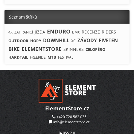
Seznam štítků
ENDURO
JÍZDA
RECENZE
RIDERS
4X
ZAHRANIČÍ
BMX
DOWNHILL
ZÁVODY
FIVETEN
OUTDOOR
HORY
XC
BIKE
ELEMENTSTORE
SKINNERS
CELOPÉRO
HARDTAIL
MTB
FREERIDE
FESTIVAL
ElementStore.cz
+420 720 582 035
info@elementstore.cz
RSS 2.0