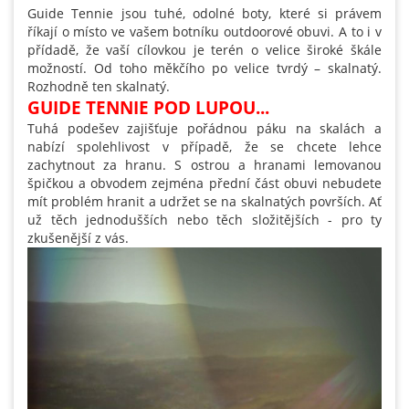
Guide Tennie jsou tuhé, odolné boty, které si právem
říkají o místo ve vašem botníku outdoorové obuvi. A to i v
přídadě, že vaší cílovkou je terén o velice široké škále
možností. Od toho měkčího po velice tvrdý – skalnatý.
Rozhodně ten skalnatý.
GUIDE TENNIE POD LUPOU...
Tuhá podešev zajišťuje pořádnou páku na skalách a
nabízí spolehlivost v případě, že se chcete lehce
zachytnout za hranu. S ostrou a hranami lemovanou
špičkou a obvodem zejména přední část obuvi nebudete
mít problém hranit a udržet se na skalnatých površích. Ať
už těch jednodušších nebo těch složitějších - pro ty
zkušenější z vás.