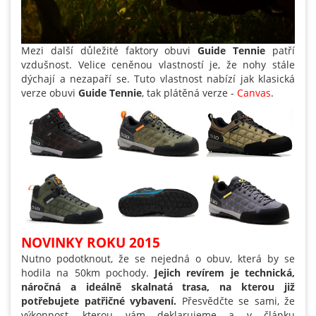
Mezi další důležité faktory obuvi
Guide Tennie
patří
vzdušnost. Velice ceněnou vlastností je, že nohy stále
dýchají a nezapaří se. Tuto vlastnost nabízí jak klasická
verze obuvi
Guide Tennie
, tak plátěná verze -
Canvas
.
NOVINKY ROKU 2015
Nutno podotknout, že se nejedná o obuv, která by se
hodila na 50km pochody.
Jejich revírem je technická,
náročná a ideálně skalnatá trasa, na kterou již
potřebujete patřičné vybavení.
Přesvědčte se sami, že
výkonnost, kterou vám deklarujeme a v článku