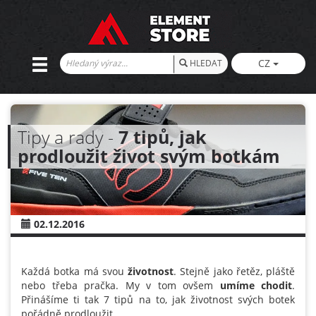
CZ
HLEDAT
Tipy a rady -
7 tipů, jak
prodloužit život svým botkám
02.12.2016
Každá botka má svou
životnost
. Stejně jako řetěz, pláště
nebo třeba pračka. My v tom ovšem
umíme chodit
.
Přinášíme ti tak 7 tipů na to, jak životnost svých botek
pořádně prodloužit.