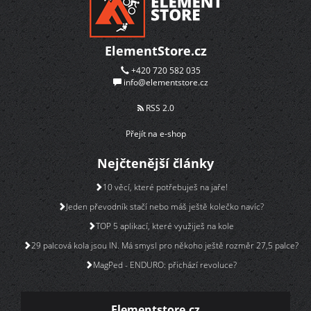
ElementStore.cz
+420 720 582 035
info@elementstore.cz
RSS 2.0
Přejít na e-shop
Nejčtenější články
10 věcí, které potřebuješ na jaře!
Jeden převodník stačí nebo máš ještě kolečko navíc?
TOP 5 aplikací, které využiješ na kole
29 palcová kola jsou IN. Má smysl pro někoho ještě rozměr 27,5 palce?
MagPed - ENDURO: přichází revoluce?
Elementstore.cz