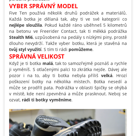
VYBER SPRÁVNÝ MODEL
Five Ten používá několik druhů podrážek a materiálů.
Každá botka je dělaná tak, aby ti ve své kategorii co
nejlépe sloužila
. Pokud každé ráno uběhneš 5 kilometrů
na betonu ve Freerider Contact, tak ti měkká podrážka
Stealth Mi6
, uzpůsobená na pedály s nízkými piny, prostě
dlouho nevydrží. Takže vyber botku, která je stavěná na
tvůj styl využit
í
. S tím ti rádi
pomůžeme
.
SPRÁVNÁ VELIKOST
Když je ti botka
malá
, tak to samozřejmě poznáš a rychle
ji vyměníš. S otlačenými palci to zkrátka nejde. Dávej ale
pozor i na to, aby ti botka nebyla příliš
velká
. Hrozí
poškození botky na několika místech. Botka nesedí a
může se prodřít pata. Podrážka v oblasti špičky se ohýbá
v místě, kde není zpevněná a může prasknout. Neboj se
ozvat,
rádi ti botky vyměníme
.