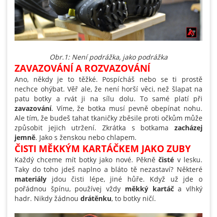
Obr.1: Není podrážka, jako podrážka
ZAVAZOVÁNÍ A ROZVAZOVÁNÍ
Ano, někdy je to těžké. Pospícháš nebo se ti prostě
nechce ohýbat. Věř ale, že není horší věci, než šlapat na
patu botky a rvát ji na sílu dolu. To samé platí při
zavazování
. Víme, že botka musí pevně obepínat nohu.
Ale tím, že budeš tahat tkaničky zběsile proti očkům může
způsobit jejich utržení. Zkrátka s botkama
zacházej
jemně
. Jako s ženskou nebo chlapem.
ČISTI MĚKKÝM KARTÁČKEM JAKO ZUBY
Každý chceme mít botky jako nové. Pěkně
čisté
v lesku.
Taky do toho jdeš naplno a bláto tě nezastaví? Některé
materiály
jdou čisti lépe, jiné hůře. Když už jde o
pořádnou špínu, používej vždy
měkký kartáč
a vlhký
hadr. Nikdy žádnou
drátěnku
, to botky ničí.