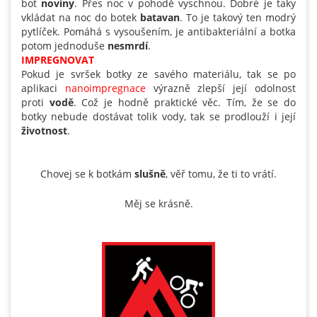
bot
noviny
. Přes noc v pohodě vyschnou. Dobré je taky
vkládat na noc do botek
batavan
. To je takový ten modrý
pytlíček. Pomáhá s vysoušením, je antibakteriální a botka
potom jednoduše
nesmrdí
.
IMPREGNOVAT
Pokud je svršek botky ze savého materiálu, tak se po
aplikaci
nanoimpregnace
výrazně zlepší její odolnost
proti
vodě
. Což je hodně praktické věc. Tím, že se do
botky nebude dostávat tolik vody, tak se prodlouží i její
životnost
.
Chovej se k botkám
slušně
, věř tomu, že ti to vrátí.
Měj se krásně.