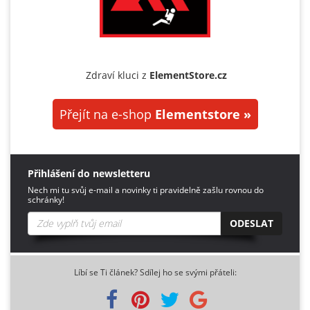
Zdraví kluci z
ElementStore.cz
Přejít na e-shop
Elementstore »
Přihlášení do newsletteru
Nech mi tu svůj e-mail a novinky ti pravidelně zašlu rovnou do
schránky!
ODESLAT
Líbí se Ti článek? Sdílej ho se svými přáteli: