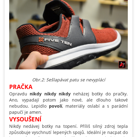
Obr.2: Sešlapávat patu se nevyplácí
PRAČKA
Opravdu
nikdy nikdy nikdy
neházej botky do pračky.
Ano, vypadají potom jako nové, ale dlouho takové
nebudou. Lepidlo
povolí
, materiály oslabí a s parádní
papučí je amen.
VYSOUŠENÍ
Nikdy nedávej botky na topení. Příliš silný zdroj tepla
způsobuje vyschnutí lepených spojů. Ideální je nacpat do