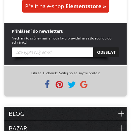
Přejít na e-shop
Elementstore »
Přihlášení do newsletteru
Nech mi tu svůj e-mail a novinky ti pravidelně zašlu rovnou do
schránky!
ODESLAT
Líbí se Ti článek? Sdílej ho se svými přáteli:
BLOG
BAZAR