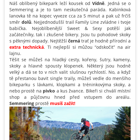
Náš oblíbený bikepark leží kousek od
Vídně
. Jedná se o
Semmering a je to tam neskutečná paráda. Kabinková
lanovka tě na kopec vyveze cca za 5 minut a pak už frčíš
směr
dolů
. Nejjednodušší trail Family Line zvládne i tvoje
babička. Nejoblíbenější Sweet & Sexy potěší jak
začátečníky, tak i zkušené bikery. Jsou tu pohodové skoky
s pěknými dopady. Nejtěžší
černá
trať je hodně přírodní a
extra technická
. Ti nejlepší si můžou “odskočit” na air
lajnu.
Těšit se můžeš na hladký cesty, kořeny, šutry, kameny,
skoky a hlavně spousty klopenek. Některý jsou hodně
velký a dá se to v nich valit slušnou rychlostí. No, a když
tě přestanou bavit single traily, můžeš vedle do menšího
bikeparku s lávkami, klopkami a tréninkovýma skoky, a
nebo prostě na
pivko
a kus žvance. Bikeři si chválí místní
shop a půjčovnu hned před vstupem do areálu.
Semmering
prostě
musíš zažít!