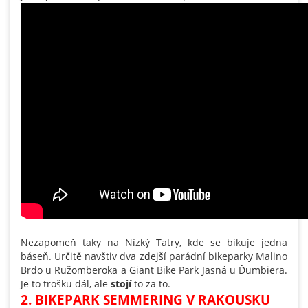
Nezapomeň taky na Nízký Tatry, kde se bikuje jedna
báseň. Určitě navštiv dva zdejší parádní bikeparky Malino
Brdo u Ružomberoka a Giant Bike Park Jasná u Ďumbiera.
Je to trošku dál, ale
stojí
to za to.
2. BIKEPARK SEMMERING V RAKOUSKU