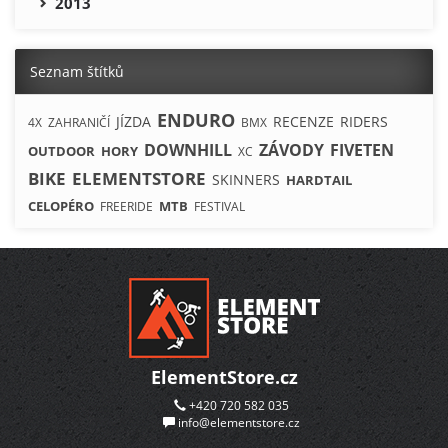
2013
Seznam štítků
ENDURO
JÍZDA
RECENZE
RIDERS
4X
ZAHRANIČÍ
BMX
DOWNHILL
ZÁVODY
FIVETEN
OUTDOOR
HORY
XC
BIKE
ELEMENTSTORE
SKINNERS
HARDTAIL
CELOPÉRO
MTB
FREERIDE
FESTIVAL
ElementStore.cz
+420 720 582 035
info@elementstore.cz