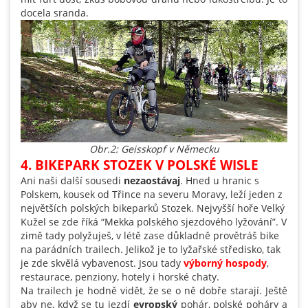
docela sranda.
Obr.2: Geisskopf v Německu
4. BIKEPARK STOZEK V POLSKÉ WISLE
Ani naši další sousedi
nezaostávaj
. Hned u hranic s
Polskem, kousek od Třince na severu Moravy, leží jeden z
největších polských bikeparků Stozek. Nejvyšší hoře Velký
Kužel se zde říká “Mekka polského sjezdového lyžování”. V
zimě tady polyžuješ, v létě zase důkladně provětráš bike
na parádních trailech. Jelikož je to lyžařské středisko, tak
je zde skvělá vybavenost. Jsou tady
výborný
hospody
,
restaurace, penziony, hotely i horské chaty.
Na trailech je hodně vidět, že se o ně dobře starají. Ještě
aby ne, když se tu jezdí
evropský
pohár, polské poháry a