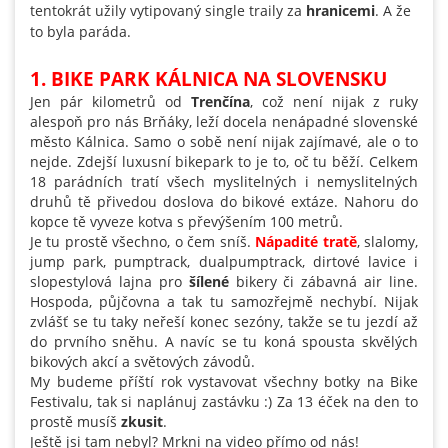
tentokrát užily vytipovaný single traily za
hranicemi
. A že
to byla paráda.
1. BIKE PARK KÁLNICA NA SLOVENSKU
Jen pár kilometrů od
Trenčína
, což není nijak z ruky
alespoň pro nás Brňáky, leží docela nenápadné slovenské
město Kálnica. Samo o sobě není nijak zajímavé, ale o to
nejde. Zdejší luxusní bikepark to je to, oč tu běží. Celkem
18 parádních tratí všech myslitelných i nemyslitelných
druhů tě přivedou doslova do bikové extáze. Nahoru do
kopce tě vyveze kotva s převýšením 100 metrů.
Je tu prostě všechno, o čem sníš.
Nápadité tratě
, slalomy,
jump park, pumptrack, dualpumptrack, dirtové lavice i
slopestylová lajna pro
šílené
bikery či zábavná air line.
Hospoda, půjčovna a tak tu samozřejmě nechybí. Nijak
zvlášť se tu taky neřeší konec sezóny, takže se tu jezdí až
do prvního sněhu. A navíc se tu koná spousta skvělých
bikových akcí a světových závodů.
My budeme příští rok vystavovat všechny botky na Bike
Festivalu, tak si naplánuj zastávku :) Za 13 éček na den to
prostě musíš
zkusit
.
Ještě jsi tam nebyl? Mrkni na video přímo od nás!