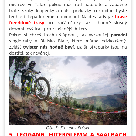
mistrovství. Takže pokud máš rád nápadité a zábavné
tratě, skoky, klopenky a další překážky, rozhodně byste
tenhle bikepark neměl opominout. Najdeš tady jak
hravé
freeridové trasy
pro začátečníky, tak i hodně slušný
downhillový trail pro zkušenější bikery.
Pokud si chceš trochu šlápnout, tak vyzkoušej
paradní
singletraily v Bialsko Biale, které máme odzkoušený.
Zvlášť
twister nás hodně baví.
Další bikeparky jsou na
dostřel, tak neváhej.
Obr.3: Stozek v Polsku
5. LEOGANG, HITERGLEMM A SAALBACH