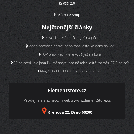
RSS 2.0
Přejít na e-shop
Nejčtenější články
10 věcí, které potřebuješ na jaře!
Jeden převodník stačí nebo máš ještě kolečko navíc?
TOP 5 aplikací, které využiješ na kole
29 palcová kola jsou IN. Má smysl pro někoho ještě rozměr 27,5 palce?
MagPed - ENDURO: přichází revoluce?
Elementstore.cz
Prodejna a showroom webu
www.ElementStore.cz
Křenová 22, Brno 60200