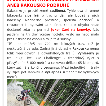
ANEB RAKOUSKO PODRUHÉ
Rakousko je prostě země
zaslíbená.
Tyhle dva ohromné
bikeparky sice leží o trochu dál, ale budeš z nich
nadšený! Nádherné prostředí, spousta obchodů a
restaurací i ubytování za slušnou cenu. K ubytku navíc
dostaneš zdarma permici
Joker Card na lanovky.
Nás
ježdění na tři dny včetně noclehu vyšlo na něco málo
přes 2 tisíce na osobu a to je fakt slušný!
Těšit se můžeš na 720 km bikových tras, což je
neskutečná paráda. Žádná jiná oblast v
Rakousku
nemá
tolik freeridových a downhillových trailů.
Vyhlášený
je
trail “Big Five Bike Challenge” - freeridový výlet s
převýšením 5 000 metrů a celkovou délkou 65 kilometrů,
který začíná a končí v Leogangu. Mezi jednotlivými traily
využiješ pět lanovek a
vyšlápneš
si “jen” tisíc výškových
metrů.