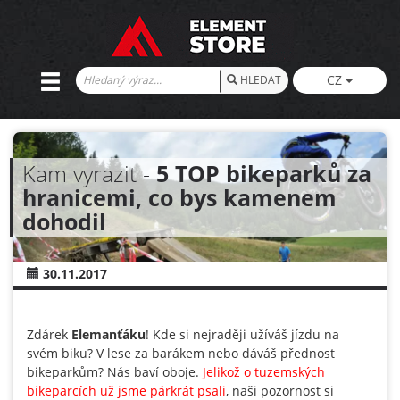
CZ
HLEDAT
Kam vyrazit -
5 TOP bikeparků za
hranicemi, co bys kamenem
dohodil
30.11.2017
Zdárek
Elemanťáku
! Kde si nejraději užíváš jízdu na
svém biku? V lese za barákem nebo dáváš přednost
bikeparkům? Nás baví oboje.
Jelikož o tuzemských
bikeparcích už jsme párkrát psali
, naši pozornost si