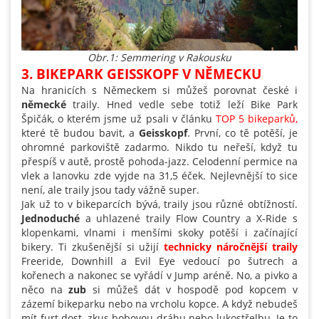
Obr.1: Semmering v Rakousku
3. BIKEPARK GEISSKOPF V NĚMECKU
Na hranicích s Německem si můžeš porovnat české i
německé
traily. Hned vedle sebe totiž leží Bike Park
Špičák, o kterém jsme už psali v článku
TOP 5 bikeparků
,
které tě budou bavit, a
Geisskopf
. První, co tě potěší, je
ohromné parkoviště zadarmo. Nikdo tu neřeší, když tu
přespíš v autě, prostě pohoda-jazz. Celodenní permice na
vlek a lanovku zde vyjde na 31,5 éček. Nejlevnější to sice
není, ale traily jsou tady vážně super.
Jak už to v bikeparcích bývá, traily jsou různé obtížností.
Jednoduché
a uhlazené traily Flow Country a X-Ride s
klopenkami, vlnami i menšími skoky potěší i začínající
bikery. Ti zkušenější si užijí
technicky náročnější traily
Freeride, Downhill a Evil Eye vedoucí po šutrech a
kořenech a nakonec se vyřádí v Jump aréně. No, a pivko a
něco na
zub
si můžeš dát v hospodě pod kopcem v
zázemí bikeparku nebo na vrcholu kopce. A když nebudeš
mít furt dost, zkus bobovou dráhu nebo lukostřelbu. Je to