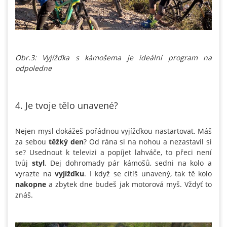
Obr.3: Vyjížďka s kámošema je ideální program na
odpoledne
4. Je tvoje tělo unavené?
Nejen mysl dokážeš pořádnou vyjížďkou nastartovat. Máš
za sebou
těžký den
? Od rána si na nohou a nezastavil si
se? Usednout k televizi a popíjet lahváče, to přeci není
tvůj
styl
. Dej dohromady pár kámošů, sedni na kolo a
vyrazte na
vyjížďku
. I když se cítíš unavený, tak tě kolo
nakopne
a zbytek dne budeš jak motorová myš. Vždyť to
znáš.