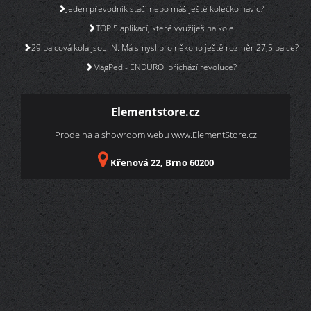
Jeden převodník stačí nebo máš ještě kolečko navíc?
TOP 5 aplikací, které využiješ na kole
29 palcová kola jsou IN. Má smysl pro někoho ještě rozměr 27,5 palce?
MagPed - ENDURO: přichází revoluce?
Elementstore.cz
Prodejna a showroom webu
www.ElementStore.cz
Křenová 22, Brno 60200