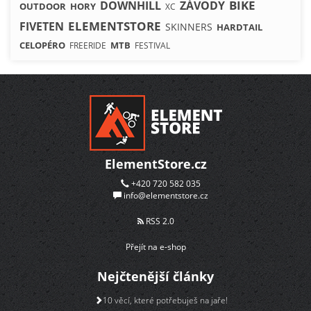
BIKE
DOWNHILL
ZÁVODY
OUTDOOR
HORY
XC
ELEMENTSTORE
FIVETEN
SKINNERS
HARDTAIL
CELOPÉRO
MTB
FREERIDE
FESTIVAL
ElementStore.cz
+420 720 582 035
info@elementstore.cz
RSS 2.0
Přejít na e-shop
Nejčtenější články
10 věcí, které potřebuješ na jaře!