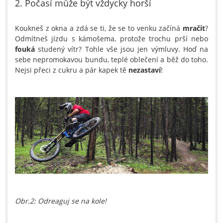
2. Počasí může být vždycky horší
Koukneš z okna a zdá se ti, že se to venku začíná
mračit
?
Odmítneš jízdu s kámošema, protože trochu prší nebo
fouká
studený vítr? Tohle vše jsou jen výmluvy. Hoď na
sebe nepromokavou bundu, teplé oblečení a běž do toho.
Nejsi přeci z cukru a pár kapek tě
nezastaví
!
Obr.2: Odreaguj se na kole!