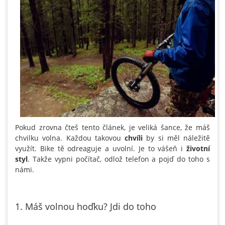
Pokud zrovna čteš tento článek, je veliká šance, že máš
chvilku volna. Každou takovou
chvíli
by si měl náležitě
využít. Bike tě odreaguje a uvolní. Je to vášeň i
životní
styl
. Takže vypni počítač, odlož telefon a pojď do toho s
námi.
1. Máš volnou hoďku? Jdi do toho