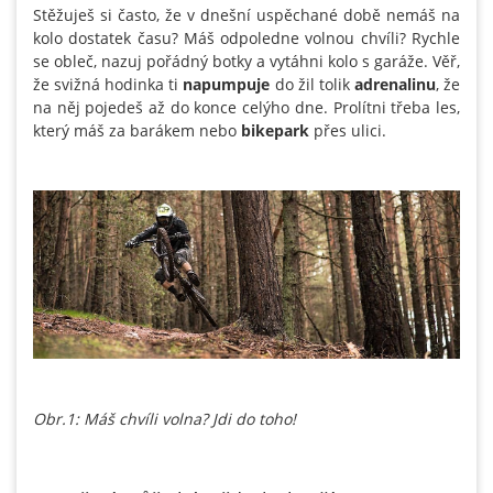
Stěžuješ si často, že v dnešní uspěchané době nemáš na
kolo dostatek času? Máš odpoledne volnou chvíli? Rychle
se obleč, nazuj pořádný botky a vytáhni kolo s garáže. Věř,
že svižná hodinka ti
napumpuje
do žil tolik
adrenalinu
, že
na něj pojedeš až do konce celýho dne. Prolítni třeba les,
který máš za barákem nebo
bikepark
přes ulici.
Obr.1: Máš chvíli volna? Jdi do toho!