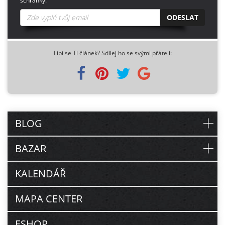
schránky!
ODESLAT
Líbí se Ti článek? Sdílej ho se svými přáteli:
BLOG
BAZAR
KALENDÁŘ
MAPA CENTER
ESHOP