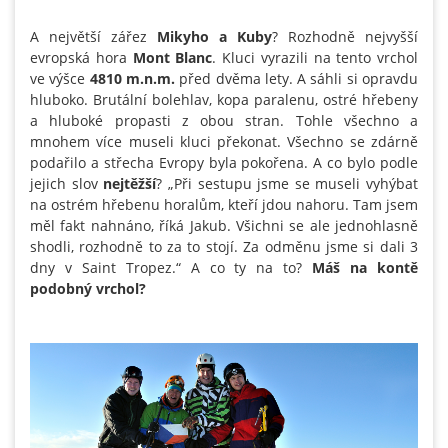
A největší zářez
Mikyho a Kuby
? Rozhodně nejvyšší
evropská hora
Mont Blanc
. Kluci vyrazili na tento vrchol
ve výšce
4810 m.n.m.
před dvěma lety. A sáhli si opravdu
hluboko. Brutální bolehlav, kopa paralenu, ostré hřebeny
a hluboké propasti z obou stran. Tohle všechno a
mnohem více museli kluci překonat. Všechno se zdárně
podařilo a střecha Evropy byla pokořena. A co bylo podle
jejich slov
nejtěžší
? „Při sestupu jsme se museli vyhýbat
na ostrém hřebenu horalům, kteří jdou nahoru. Tam jsem
měl fakt nahnáno, říká Jakub. Všichni se ale jednohlasně
shodli, rozhodně to za to stojí. Za odměnu jsme si dali 3
dny v Saint Tropez.“ A co ty na to?
Máš na kontě
podobný vrchol?