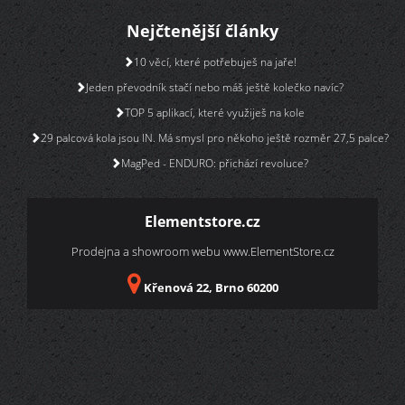
Nejčtenější články
10 věcí, které potřebuješ na jaře!
Jeden převodník stačí nebo máš ještě kolečko navíc?
TOP 5 aplikací, které využiješ na kole
29 palcová kola jsou IN. Má smysl pro někoho ještě rozměr 27,5 palce?
MagPed - ENDURO: přichází revoluce?
Elementstore.cz
Prodejna a showroom webu
www.ElementStore.cz
Křenová 22, Brno 60200