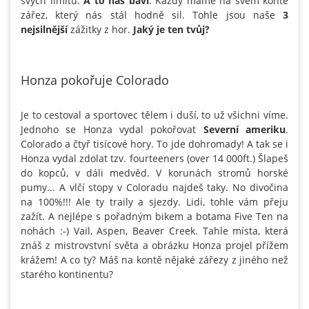
svých limitů.
A to nás baví
. Každý máme na svém kontě
zářez, který nás stál hodně sil. Tohle jsou naše
3
nejsilnější
zážitky z hor.
Jaký je ten tvůj?
Honza pokořuje Colorado
Je to cestoval a sportovec tělem i duší, to už všichni víme.
Jednoho se Honza vydal pokořovat
Severní ameriku
.
Colorado a čtyř tisícové hory. To jde dohromady! A tak se i
Honza vydal zdolat tzv. fourteeners (over 14 000ft.) Šlapeš
do kopců, v dáli medvěd. V korunách stromů horské
pumy... A vlčí stopy v Coloradu najdeš taky. No divočina
na 100%!!! Ale ty traily a sjezdy. Lidi, tohle vám přeju
zažít. A nejlépe s pořadným bikem a botama Five Ten na
nohách :-) Vail, Aspen, Beaver Creek. Tahle místa, která
znáš z mistrovstvní světa a obrázku Honza projel přížem
krážem! A co ty? Máš na kontě nějaké zářezy z jiného než
starého kontinentu?