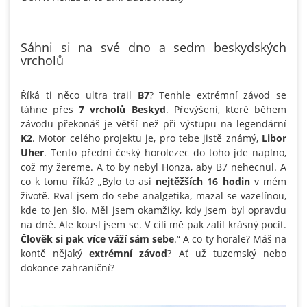
Sáhni si na své dno a sedm beskydských
vrcholů
Říká ti něco ultra trail
B7
? Tenhle extrémní závod se
táhne přes
7 vrcholů Beskyd
. Převýšení, které během
závodu překonáš je větší než při výstupu na legendární
K2
. Motor celého projektu je, pro tebe jistě známý,
Libor
Uher
. Tento přední český horolezec do toho jde naplno,
což my žereme. A to by nebyl Honza, aby B7 nehecnul. A
co k tomu říká? „Bylo to asi
nejtěžších 16 hodin
v mém
životě. Rval jsem do sebe analgetika, mazal se vazelínou,
kde to jen šlo. Měl jsem okamžiky, kdy jsem byl opravdu
na dně. Ale kousl jsem se. V cíli mě pak zalil krásný pocit.
Člověk si pak více váží sám sebe
.“ A co ty horale? Máš na
kontě nějaký
extrémní závod
? Ať už tuzemský nebo
dokonce zahraniční?