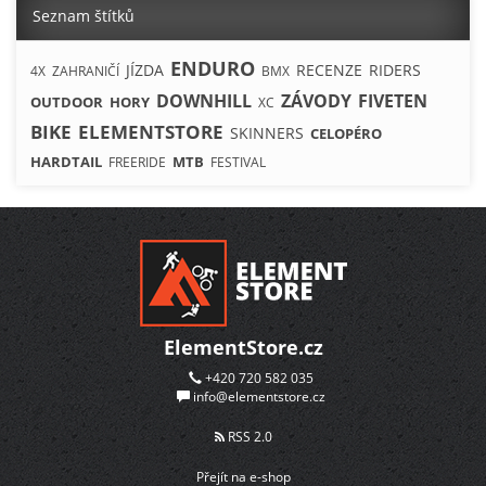
Seznam štítků
ENDURO
JÍZDA
RECENZE
RIDERS
4X
ZAHRANIČÍ
BMX
DOWNHILL
ZÁVODY
FIVETEN
OUTDOOR
HORY
XC
BIKE
ELEMENTSTORE
SKINNERS
CELOPÉRO
HARDTAIL
MTB
FREERIDE
FESTIVAL
ElementStore.cz
+420 720 582 035
info@elementstore.cz
RSS 2.0
Přejít na e-shop